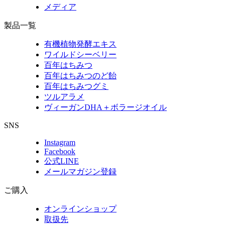
メディア
製品一覧
有機植物発酵エキス
ワイルドシーベリー
百年はちみつ
百年はちみつのど飴
百年はちみつグミ
ツルアラメ
ヴィーガンDHA＋ボラージオイル
SNS
Instagram
Facebook
公式LINE
メールマガジン登録
ご購入
オンラインショップ
取扱先