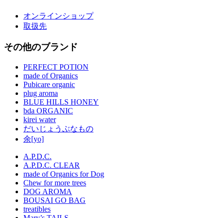
オンラインショップ
取扱先
その他のブランド
PERFECT POTION
made of Organics
Pubicare organic
plug aroma
BLUE HILLS HONEY
bda ORGANIC
kirei water
だいじょうぶなもの
余[yo]
A.P.D.C.
A.P.D.C. CLEAR
made of Organics for Dog
Chew for more trees
DOG AROMA
BOUSAI GO BAG
treatibles
Mary’s TAILS