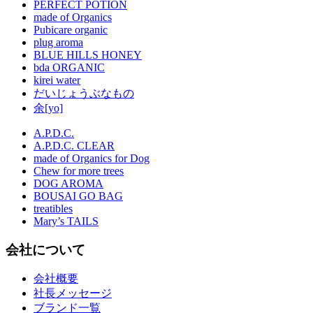
PERFECT POTION
made of Organics
Pubicare organic
plug aroma
BLUE HILLS HONEY
bda ORGANIC
kirei water
だいじょうぶなもの
余[yo]
A.P.D.C.
A.P.D.C. CLEAR
made of Organics for Dog
Chew for more trees
DOG AROMA
BOUSAI GO BAG
treatibles
Mary’s TAILS
会社について
会社概要
社長メッセージ
ブランド一覧