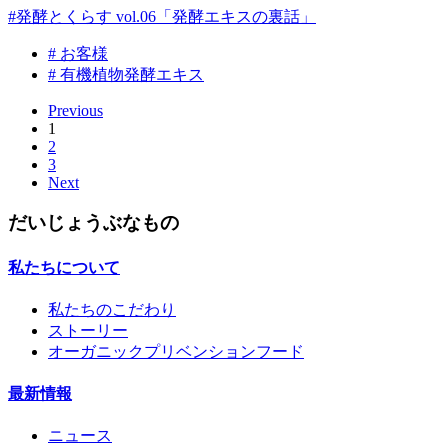
#発酵とくらす vol.06「発酵エキスの裏話」
# お客様
# 有機植物発酵エキス
Previous
1
2
3
Next
だいじょうぶなもの
私たちについて
私たちのこだわり
ストーリー
オーガニックプリベンションフード
最新情報
ニュース