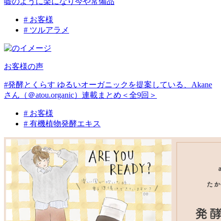
嘘のように楽になり今や常備品
# お客様
# ツルアラメ
お客様の声
#発酵とくらす ゆるいオーガニックを提案している、Akane
さん（＠atou.organic）連載まとめ＜全9回＞
# お客様
# 有機植物発酵エキス