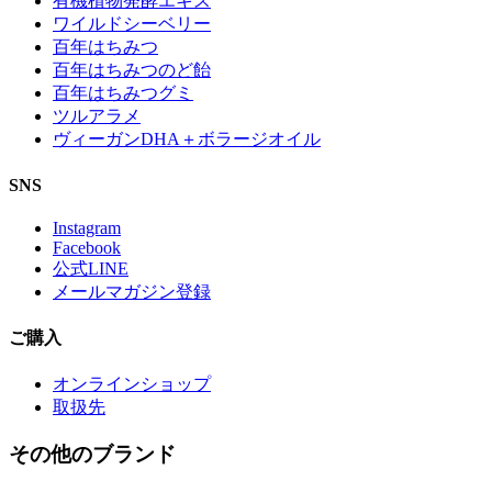
有機植物発酵エキス
ワイルドシーベリー
百年はちみつ
百年はちみつのど飴
百年はちみつグミ
ツルアラメ
ヴィーガンDHA＋ボラージオイル
SNS
Instagram
Facebook
公式LINE
メールマガジン登録
ご購入
オンラインショップ
取扱先
その他のブランド