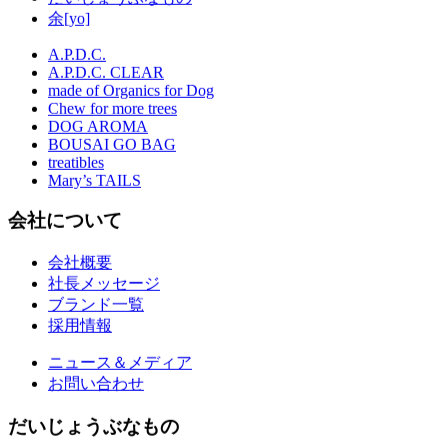
余[yo]
A.P.D.C.
A.P.D.C. CLEAR
made of Organics for Dog
Chew for more trees
DOG AROMA
BOUSAI GO BAG
treatibles
Mary’s TAILS
会社について
会社概要
社長メッセージ
ブランド一覧
採用情報
ニュース＆メディア
お問い合わせ
だいじょうぶなもの