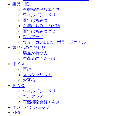
製品一覧
有機植物発酵エキス
ワイルドシーベリー
百年はちみつ
百年はちみつのど飴
百年はちみつグミ
ツルアラメ
ヴィーガンDHA＋ボラージオイル
製品へのこだわり
製品が持つ力
生産者のこだわり
ボイス
医師
スペシャリスト
お客様
ＦＡＱ
ワイルドシーベリー
ツルアラメ
有機植物発酵エキス
オンラインショップ
SNS