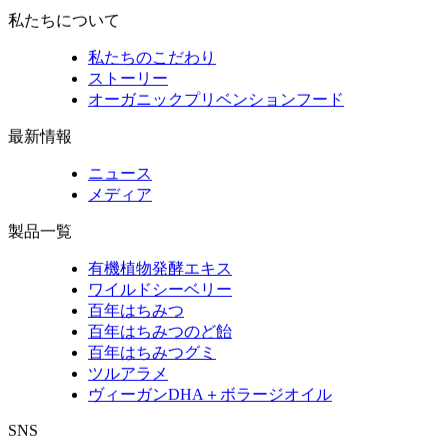
私たちについて
私たちのこだわり
ストーリー
オーガニックプリベンションフード
最新情報
ニュース
メディア
製品一覧
有機植物発酵エキス
ワイルドシーベリー
百年はちみつ
百年はちみつのど飴
百年はちみつグミ
ツルアラメ
ヴィーガンDHA＋ボラージオイル
SNS