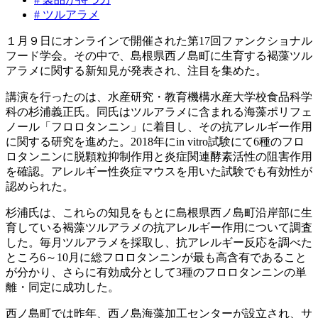
# ツルアラメ
１月９日にオンラインで開催された第17回ファンクショナル
フード学会。その中で、島根県西ノ島町に生育する褐藻ツル
アラメに関する新知見が発表され、注目を集めた。
講演を行ったのは、水産研究・教育機構水産大学校食品科学
科の杉浦義正氏。同氏はツルアラメに含まれる海藻ポリフェ
ノール「フロロタンニン」に着目し、その抗アレルギー作用
に関する研究を進めた。2018年にin vitro試験にて6種のフロ
ロタンニンに脱顆粒抑制作用と炎症関連酵素活性の阻害作用
を確認。アレルギー性炎症マウスを用いた試験でも有効性が
認められた。
杉浦氏は、これらの知見をもとに島根県西ノ島町沿岸部に生
育している褐藻ツルアラメの抗アレルギー作用について調査
した。毎月ツルアラメを採取し、抗アレルギー反応を調べた
ところ6～10月に総フロロタンニンが最も高含有であること
が分かり、さらに有効成分として3種のフロロタンニンの単
離・同定に成功した。
西ノ島町では昨年、西ノ島海藻加工センターが設立され、サ