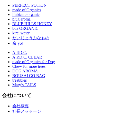
PERFECT POTION
made of Organics
Pubicare organic
plug aroma
BLUE HILLS HONEY
bda ORGANIC
kirei water
だいじょうぶなもの
余[yo]
A.P.D.C.
A.P.D.C. CLEAR
made of Organics for Dog
Chew for more trees
DOG AROMA
BOUSAI GO BAG
treatibles
Mary’s TAILS
会社について
会社概要
社長メッセージ