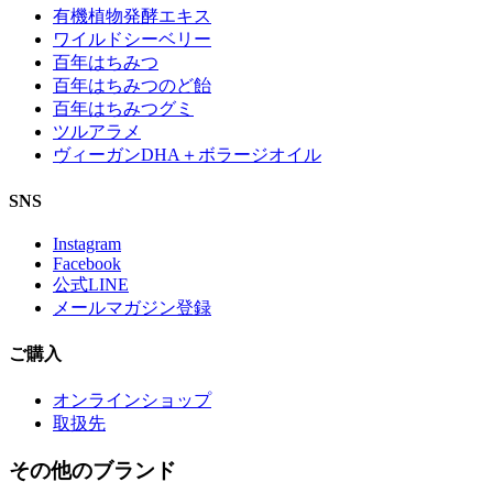
有機植物発酵エキス
ワイルドシーベリー
百年はちみつ
百年はちみつのど飴
百年はちみつグミ
ツルアラメ
ヴィーガンDHA＋ボラージオイル
SNS
Instagram
Facebook
公式LINE
メールマガジン登録
ご購入
オンラインショップ
取扱先
その他のブランド