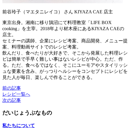
前谷玲子（マエタニレイコ） さん
KIYAZA CAE 店主
東京出身。湘南に移り鵠沼にて料理教室「LIFE BOX
cooking」を主宰。2018年より材木座にあるKIYAZA CAEの
店主。
セミナーの講師、企業にレシピ考案、商品開発、メニュー提
案、料理動画サイトでのレシピ考案。
飲んだり、食べたりが大好きで、そこから発展した料理レシ
ピは簡単で手早く難しい事はないレシピが中心。ただ、作
る。ただ、食べるではなく、そこにユーモアやスタイリッシ
ュな要素を含み、がっつりヘルシーをコンセプトにレシピを
見た人が毎日、楽しんで作ることができる。
前の記事
レシピ一覧へ
次の記事
だいじょうぶなもの
私たちについて