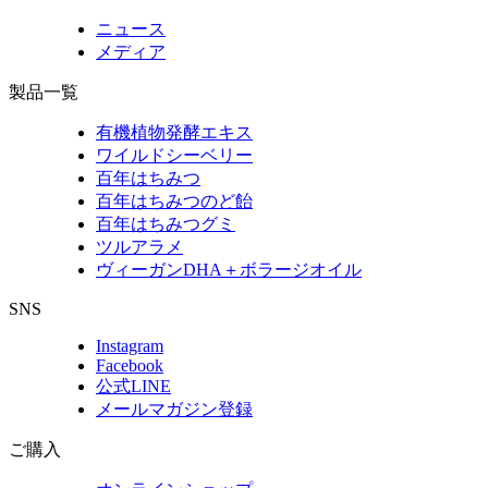
ニュース
メディア
製品一覧
有機植物発酵エキス
ワイルドシーベリー
百年はちみつ
百年はちみつのど飴
百年はちみつグミ
ツルアラメ
ヴィーガンDHA＋ボラージオイル
SNS
Instagram
Facebook
公式LINE
メールマガジン登録
ご購入