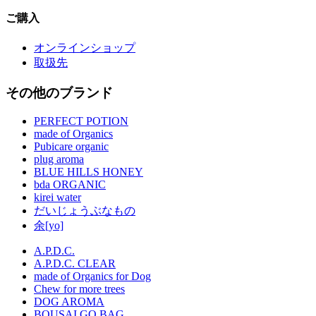
ご購入
オンラインショップ
取扱先
その他のブランド
PERFECT POTION
made of Organics
Pubicare organic
plug aroma
BLUE HILLS HONEY
bda ORGANIC
kirei water
だいじょうぶなもの
余[yo]
A.P.D.C.
A.P.D.C. CLEAR
made of Organics for Dog
Chew for more trees
DOG AROMA
BOUSAI GO BAG