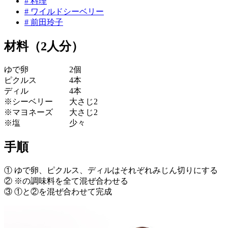
# 料理
# ワイルドシーベリー
# 前田玲子
材料（2人分）
ゆで卵 2個
ピクルス 4本
ディル 4本
※シーベリー 大さじ2
※マヨネーズ 大さじ2
※塩 少々
手順
① ゆで卵、ピクルス、ディルはそれぞれみじん切りにする
② ※の調味料を全て混ぜ合わせる
③ ①と②を混ぜ合わせて完成