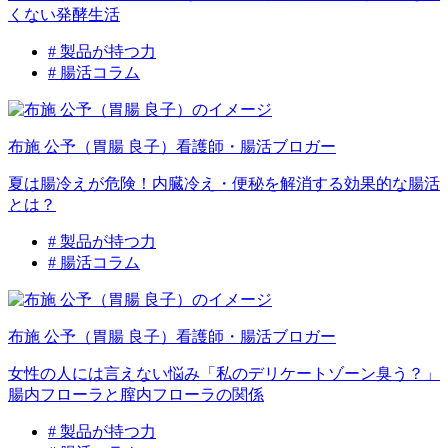
くない発酵生活
# 製品が持つ力
# 腸活コラム
布施 公予（胃腸 良子）
看護師・腸活ブロガー
夏は腸冷えが危険！内臓冷え・便秘を解消する効果的な腸活
とは？
# 製品が持つ力
# 腸活コラム
布施 公予（胃腸 良子）
看護師・腸活ブロガー
女性の人には言えない悩み「私のデリケートゾーン臭う？」
腸内フローラと膣内フローラの関係
# 製品が持つ力