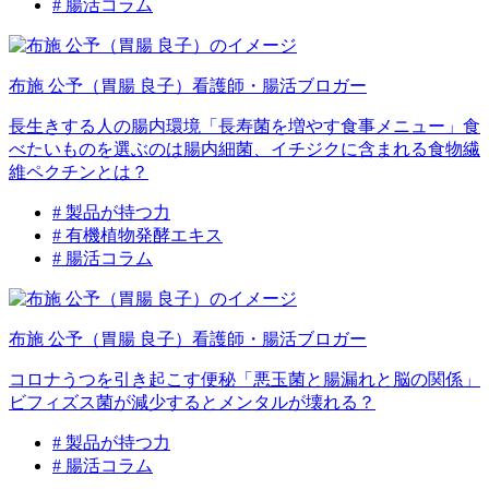
# 腸活コラム
布施 公予（胃腸 良子）
看護師・腸活ブロガー
長生きする人の腸内環境「長寿菌を増やす食事メニュー」食
べたいものを選ぶのは腸内細菌、イチジクに含まれる食物繊
維ペクチンとは？
# 製品が持つ力
# 有機植物発酵エキス
# 腸活コラム
布施 公予（胃腸 良子）
看護師・腸活ブロガー
コロナうつを引き起こす便秘「悪玉菌と腸漏れと脳の関係」
ビフィズス菌が減少するとメンタルが壊れる？
# 製品が持つ力
# 腸活コラム