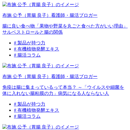
布施 公予（胃腸 良子）
看護師・腸活ブロガー
腸に良い食べ物「果物や野菜を丸ごと食べた方がいい理由」
サルベストロールと腸の関係
# 製品が持つ力
# 有機植物発酵エキス
# 腸活コラム
布施 公予（胃腸 良子）
看護師・腸活ブロガー
免疫は腸に集まっているって本当？ ～「ウイルスや細菌を
体に入れない腸粘膜の力」病気になる人ならない人
# 製品が持つ力
# 有機植物発酵エキス
# 腸活コラム