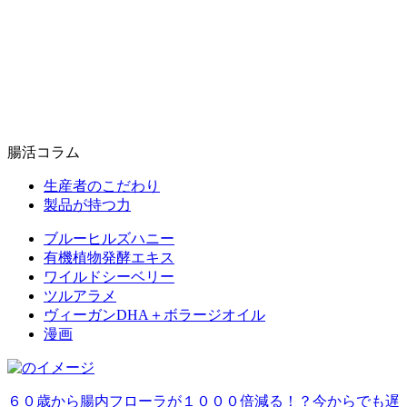
腸活コラム
生産者のこだわり
製品が持つ力
ブルーヒルズハニー
有機植物発酵エキス
ワイルドシーベリー
ツルアラメ
ヴィーガンDHA＋ボラージオイル
漫画
６０歳から腸内フローラが１０００倍減る！？今からでも遅